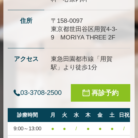
住所
〒158-0097
東京都世田谷区用賀4-3-
9 MORIYA THREE 2F
アクセス
東急田園都市線「用賀
駅」より徒歩1分
03-3708-2500
再診予約
診療時間
月
火
水
木
金
土
日祝
9:00～13:00
●
●
/
●
●
●
/