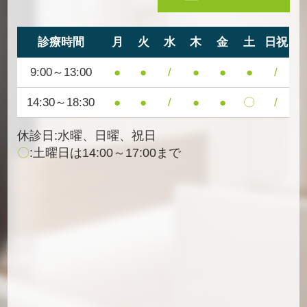
診療時間
月
火
水
木
金
土
日祝
9:00～13:00
●
●
/
●
●
●
/
14:30～18:30
●
●
/
●
●
〇
/
休診日:水曜、日曜、祝日
〇
:土曜日は14:00～17:00まで