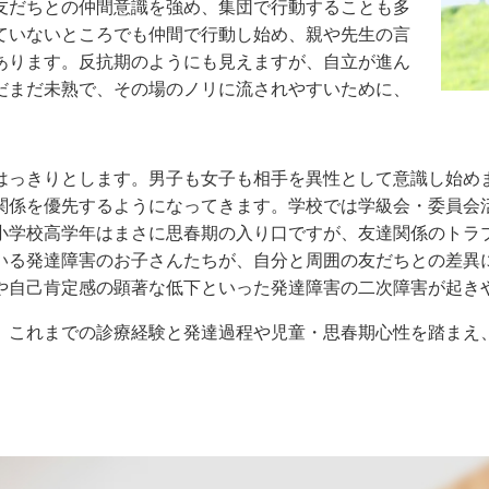
友だちとの仲間意識を強め、集団で行動することも多
ていないところでも仲間で行動し始め、親や先生の言
あります。反抗期のようにも見えますが、自立が進ん
だまだ未熟で、その場のノリに流されやすいために、
はっきりとします。男子も女子も相手を異性として意識し始め
関係を優先するようになってきます。学校では学級会・委員会
小学校高学年はまさに思春期の入り口ですが、友達関係のトラ
いる発達障害のお子さんたちが、自分と周囲の友だちとの差異
や自己肯定感の顕著な低下といった発達障害の二次障害が起き
、これまでの診療経験と発達過程や児童・思春期心性を踏まえ