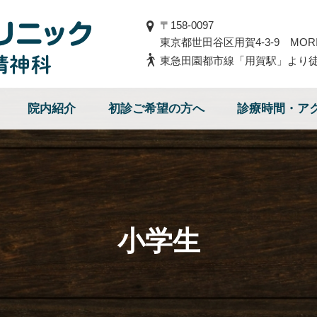
〒158-0097
東京都世田谷区用賀4-3-9 MORIY
東急田園都市線「用賀駅」より徒
院内紹介
初診ご希望の方へ
診療時間・ア
小学生