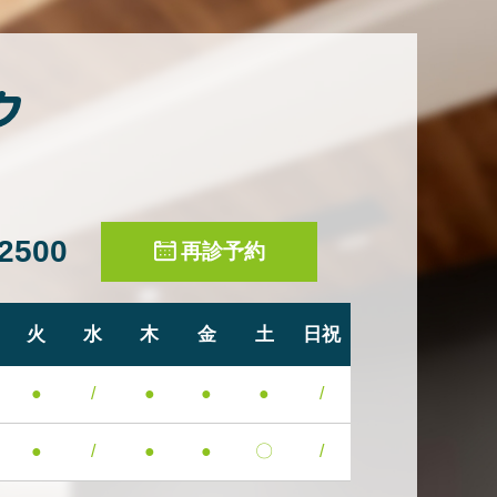
-2500
再診予約
火
水
木
金
土
日祝
●
/
●
●
●
/
●
/
●
●
〇
/